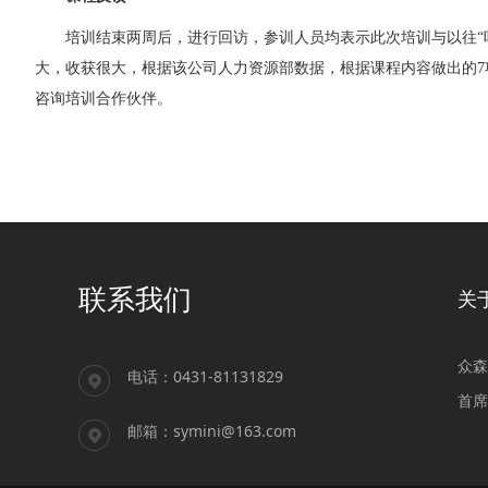
培训结束两周后，进行回访，参训人员均表示此次培训与以往“
大，收获很大，根据该公司人力资源部数据，根据课程内容做出的
咨询培训合作伙伴。
联系我们
关
众森
电话：0431-81131829
首席
邮箱：symini@163.com