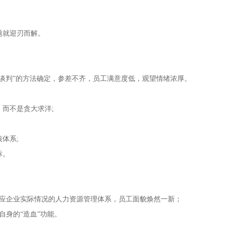
题就迎刃而解。
。
谈判”的方法确定，参差不齐，员工满意度低，观望情绪浓厚。
而不是贪大求洋;
体系;
标。
应企业实际情况的人力资源管理体系，员工面貌焕然一新；
身的“造血”功能。